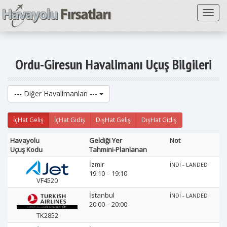
Toggl
Ordu-Giresun Havalimanı Uçuş Bilgileri
--- Diğer Havalimanları ---
İçHat Geliş
İçHat Gidiş
DışHat Geliş
DışHat Gidiş
Havayolu
Geldiği Yer
Not
Uçuş Kodu
Tahmini-Planlanan
İzmir
İNDİ - LANDED
19:10 – 19:10
VF4520
İstanbul
İNDİ - LANDED
20:00 – 20:00
TK2852