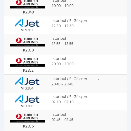
İstanbul
-
10:00 – 10:00
TK2848
İstanbul / S. Gökçen
-
12:30 – 12:30
VF5282
İstanbul
-
13:55 – 13:55
TK2850
İstanbul
-
20:00 – 20:00
TK2852
İstanbul / S. Gökçen
-
20:45 – 20:45
VF3284
İstanbul / S. Gökçen
-
02:10 – 02:10
VF3288
İstanbul
-
02:45 – 02:45
TK2856