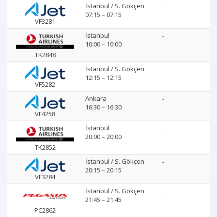
İstanbul / S. Gökçen
-
07:15 – 07:15
VF3281
İstanbul
-
10:00 – 10:00
TK2848
İstanbul / S. Gökçen
-
12:15 – 12:15
VF5282
Ankara
-
16:30 – 16:30
VF4258
İstanbul
-
20:00 – 20:00
TK2852
İstanbul / S. Gökçen
-
20:15 – 20:15
VF3284
İstanbul / S. Gökçen
-
21:45 – 21:45
PC2862