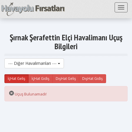
Toggl
Şırnak Şerafettin Elçi Havalimanı Uçuş
Bilgileri
--- Diğer Havalimanları ---
İçHat Geliş
İçHat Gidiş
DışHat Geliş
DışHat Gidiş
Uçuş Bulunamadı!